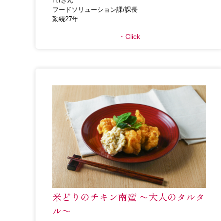
H.Iさん
フードソリューション課/課長
勤続27年
Click
米どりのチキン南蛮 〜大人のタルタ
ル〜