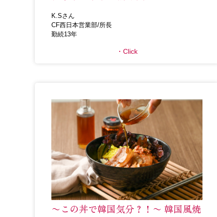
K.Sさん
CF西日本営業部/所長
勤続13年
Click
〜この丼で韓国気分？！〜 韓国風焼