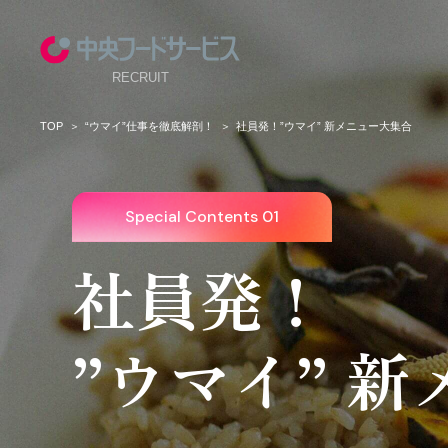
RECRUIT
TOP
“ウマイ”仕事を徹底解剖！
社員発！”ウマイ” 新メニュー大集合
Special Contents 01
社員発！
”ウマイ” 