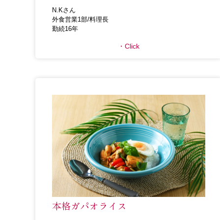
N.Kさん
外食営業1部/料理長
勤続16年
Click
本格ガパオライス