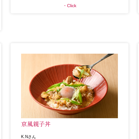
Click
京風親子丼
K.Nさん