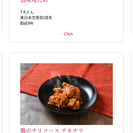
Y.Kさん
東日本営業部/課長
勤続9年
Click
鶏のチリソース チキチリ