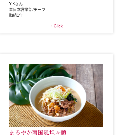
Y.Kさん
東日本営業部/チーフ
勤続1年
Click
まろやか南国風坦々麺