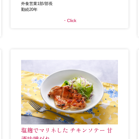
外食営業1部/部長
勤続20年
Click
塩麹でマリネした チキンソテー 甘
酒味噌だれ