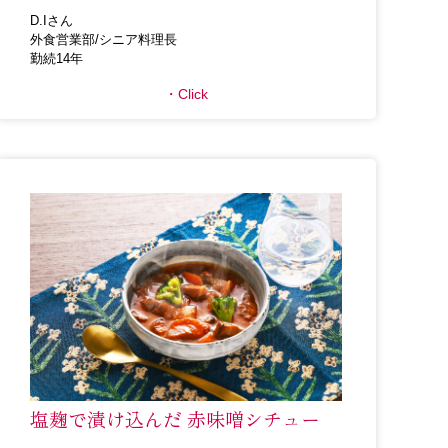
D.Iさん
外食営業部/シニア料理長
勤続14年
Click
塩麹で漬け込んだ 赤味噌シチュー