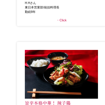
H.Hさん
東日本営業部/統括料理長
勤続8年
Click
旨辛本格中華！ 辣子鶏