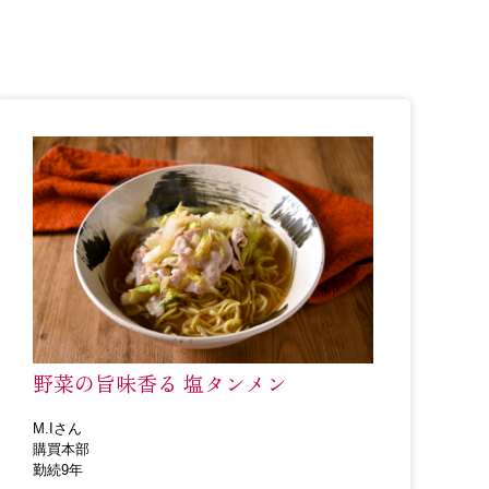
野菜の旨味香る 塩タンメン
M.Iさん
購買本部
勤続9年