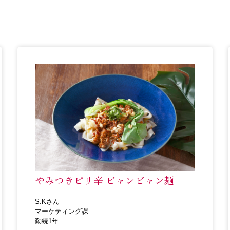
やみつきピリ辛 ビャンビャン麺
S.Kさん
マーケティング課
勤続1年