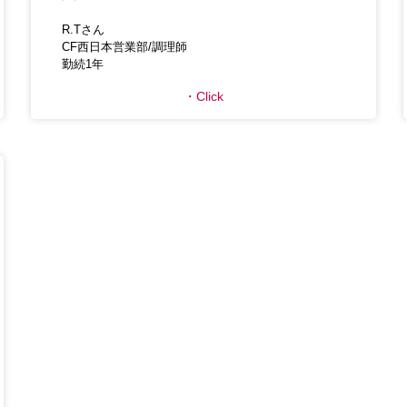
R.Tさん
CF西日本営業部/調理師
勤続1年
Click